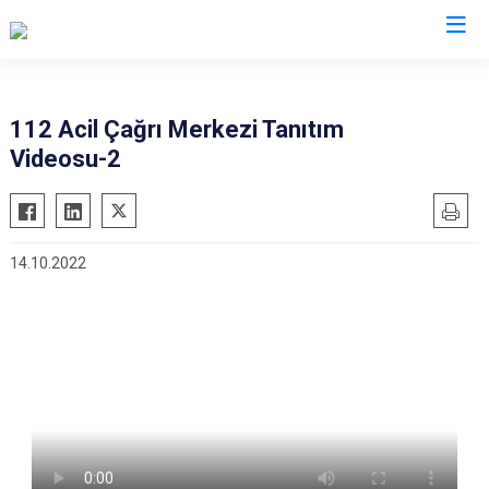
Kayseri
112 Acil Çağrı Merkezi Tanıtım
Videosu-2
Akkışla
Özvatan
Bünyan
Pınarbaşı
Develi
Sarıoğlan
14.10.2022
Felahiye
Sarız
Hacılar
Talas
İncesu
Tomarza
Kocasinan
Yahyalı
Melikgazi
Yeşilhisar