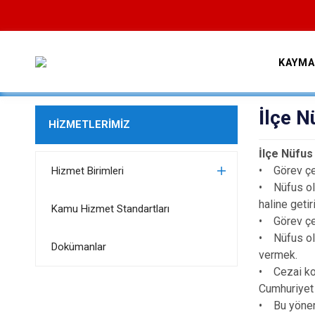
KAYMA
İlçe 
HİZMETLERİMİZ
İlçe Nüfus
• Görev çe
Hizmet Birimleri
• Nüfus ola
haline geti
Kamu Hizmet Standartları
• Görev çev
• Nüfus ola
Dokümanlar
vermek.
• Cezai kov
Cumhuriyet 
• Bu yönerg