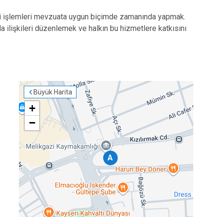
Tomarza
kli işlemleri mevzuata uygun biçimde zamanında yapmak.
Yahyalı
a ilişkileri düzenlemek ve halkın bu hizmetlere katkısını
Yeşilhisar
Büyük Harita
+
−
A