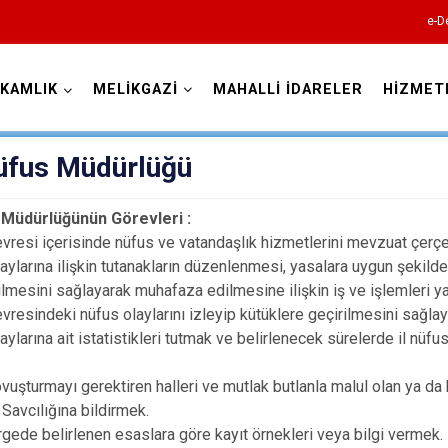
e-D
KAMLIK
MELİKGAZİ
MAHALLİ İDARELER
HİZMET
Kayseri
Nüfus Müdürlüğü
 Müdürlüğünün Görevleri :
vresi içerisinde nüfus ve vatandaşlık hizmetlerini mevzuat çer
ylarına ilişkin tutanakların düzenlenmesi, yasalara uygun şekilde
rilmesini sağlayarak muhafaza edilmesine ilişkin iş ve işlemleri 
Akkışla
resindeki nüfus olaylarını izleyip kütüklere geçirilmesini sağlayı
Bünyan
ylarına ait istatistikleri tutmak ve belirlenecek sürelerde il nüfu
Develi
uşturmayı gerektiren halleri ve mutlak butlanla malul olan ya da k
Felahiye
Savcılığına bildirmek.
Hacılar
ede belirlenen esaslara göre kayıt örnekleri veya bilgi vermek.