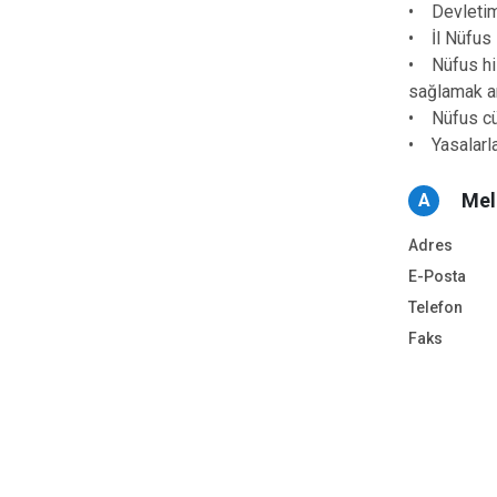
• Devletimi
• İl Nüfus 
• Nüfus hiz
sağlamak am
• Nüfus cü
• Yasalarla
Mel
A
Adres
E-Posta
Telefon
Faks