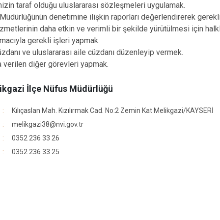
zin taraf olduğu uluslararası sözleşmeleri uygulamak.
İncesu
Müdürlüğünün denetimine ilişkin raporları değerlendirerek gere
Kocasinan
metlerinin daha etkin ve verimli bir şekilde yürütülmesi için halkl
acıyla gerekli işleri yapmak.
Melikgazi
zdanı ve uluslararası aile cüzdanı düzenleyip vermek.
 verilen diğer görevleri yapmak.
ikgazi İlçe Nüfus Müdürlüğü
Kılıçaslan Mah. Kızılırmak Cad. No:2 Zemin Kat Melikgazi/KAYSERİ
melikgazi38@nvi.gov.tr
0352 236 33 26
0352 236 33 25