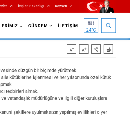
evlet
İçişleri Bakanlığı
Kayseri
LERİMİZ
GÜNDEM
İLETİŞİM
24
°C
çevesinde düzgün bir biçimde yürütmek.
 aile kütüklerine işlenmesi ve her yılsonunda özel kütük
yapmak.
Özvatan
cı tedbirleri almak.
Pınarbaşı
s ve vatandaşlık müdürlüğüne ve ilgili diğer kuruluşlara
Sarıoğlan
anuni şekillere uyulmaksızın yapılmış evlilikleri o yer
Sarız
Talas