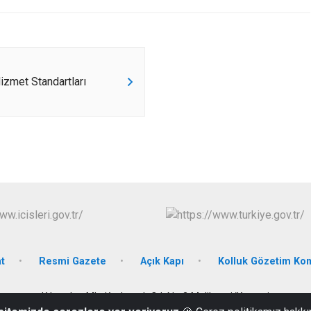
zmet Standartları
t
Resmi Gazete
Açık Kapı
Kolluk Gözetim Ko
Kılıçaslan Mh. Kızılırmak Cd. No:2 Melikgazi/Kayseri