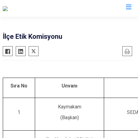
Kayseri
İlçe Etik Komisyonu
Akkışla
Özvatan
Bünyan
Pınarbaşı
Develi
Sarıoğlan
Felahiye
Sarız
Sıra No
Unvanı
Hacılar
Talas
İncesu
Tomarza
Kocasinan
Yahyalı
Kaymakam
1
SEDA
Melikgazi
Yeşilhisar
(Başkan)