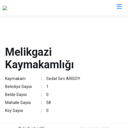
Kayseri
Akkışla
Özvatan
Melikgazi
Bünyan
Pınarbaşı
Kaymakamlığı
Develi
Sarıoğlan
Felahiye
Sarız
Kaymakam
:
Sedat Sırrı ARISOY
Hacılar
Talas
Belediye Sayısı
:
1
İncesu
Tomarza
Belde Sayısı
:
0
Kocasinan
Yahyalı
Mahalle Sayısı
:
58
Melikgazi
Yeşilhisar
Köy Sayısı
:
0