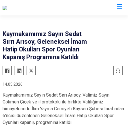
Kayseri
Kaymakamımız Sayın Sedat
Sırrı Arısoy, Geleneksel İmam
Akkışla
Özvatan
Hatip Okulları Spor Oyunları
Bünyan
Pınarbaşı
Kapanış Programına Katıldı
Develi
Sarıoğlan
Felahiye
Sarız
Hacılar
Talas
14.05.2026
İncesu
Tomarza
Kaymakamımız Sayın Sedat Sırrı Arısoy, Valimiz Sayın
Kocasinan
Yahyalı
Gökmen Çiçek ve il protokolü ile birlikte Valiliğimiz
Melikgazi
Yeşilhisar
himayelerinde İlim Yayma Cemiyeti Kayseri Şubesi tarafından
6’ncısı düzenlenen Geleneksel İmam Hatip Okulları Spor
Oyunları kapanış programına katıldı.