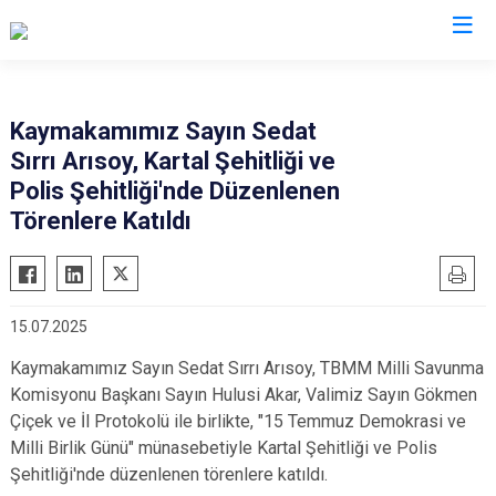
Kayseri
Kaymakamımız Sayın Sedat
Sırrı Arısoy, Kartal Şehitliği ve
Akkışla
Özvatan
Polis Şehitliği'nde Düzenlenen
Bünyan
Pınarbaşı
Törenlere Katıldı
Develi
Sarıoğlan
Felahiye
Sarız
Hacılar
Talas
15.07.2025
İncesu
Tomarza
Kaymakamımız Sayın Sedat Sırrı Arısoy, TBMM Milli Savunma
Kocasinan
Yahyalı
Komisyonu Başkanı Sayın Hulusi Akar, Valimiz Sayın Gökmen
Melikgazi
Yeşilhisar
Çiçek ve İl Protokolü ile birlikte, "15 Temmuz Demokrasi ve
Milli Birlik Günü" münasebetiyle Kartal Şehitliği ve Polis
Şehitliği'nde düzenlenen törenlere katıldı.