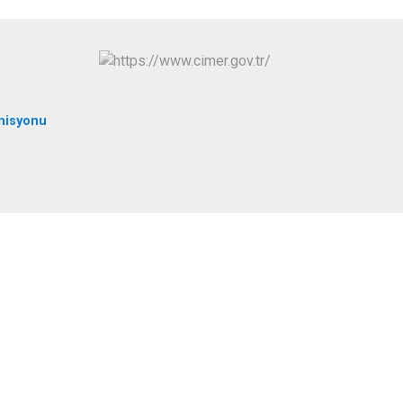
Tomarza
Yahyalı
Yeşilhisar
misyonu