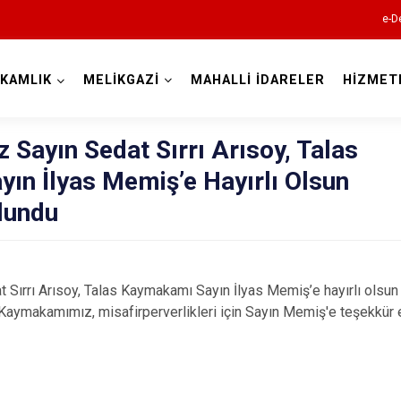
e-D
KAMLIK
MELİKGAZİ
MAHALLİ İDARELER
HİZMET
Kayseri
Sayın Sedat Sırrı Arısoy, Talas
ın İlyas Memiş’e Hayırlı Olsun
lundu
Akkışla
ırrı Arısoy, Talas Kaymakamı Sayın İlyas Memiş’e hayırlı olsun 
Bünyan
 Kaymakamımız, misafirperverlikleri için Sayın Memiş'e teşekkür e
Develi
Felahiye
Hacılar