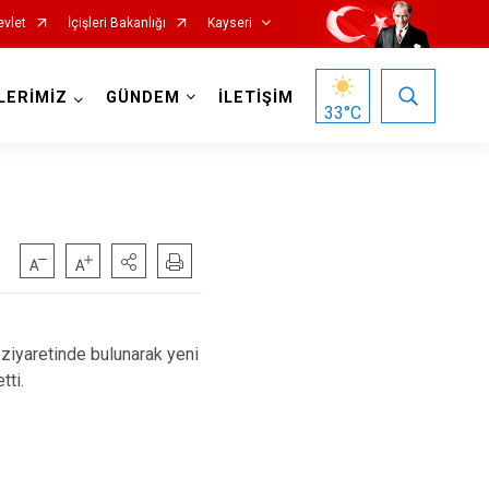
evlet
İçişleri Bakanlığı
Kayseri
LERİMİZ
GÜNDEM
İLETİŞİM
33
°C
Özvatan
ziyaretinde bulunarak yeni
Pınarbaşı
tti.
Sarıoğlan
Sarız
Talas