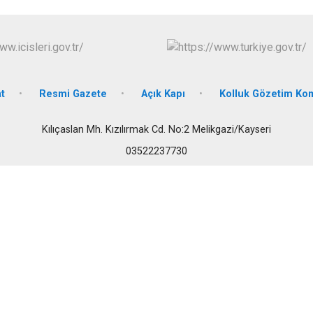
İncesu
Kocasinan
Melikgazi
t
Resmi Gazete
Açık Kapı
Kolluk Gözetim Ko
Kılıçaslan Mh. Kızılırmak Cd. No:2 Melikgazi/Kayseri
03522237730